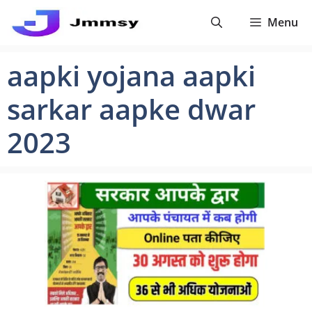
Skip
Menu
to
content
aapki yojana aapki
sarkar aapke dwar
2023