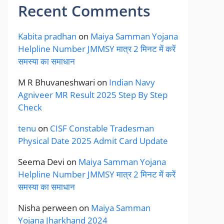
Recent Comments
Kabita pradhan
on
Maiya Samman Yojana
Helpline Number JMMSY मात्र 2 मिनट में करें
समस्या का समाधान
M R Bhuvaneshwari
on
Indian Navy
Agniveer MR Result 2025 Step By Step
Check
tenu
on
CISF Constable Tradesman
Physical Date 2025 Admit Card Update
Seema Devi
on
Maiya Samman Yojana
Helpline Number JMMSY मात्र 2 मिनट में करें
समस्या का समाधान
Nisha perween
on
Maiya Samman
Yojana Jharkhand 2024