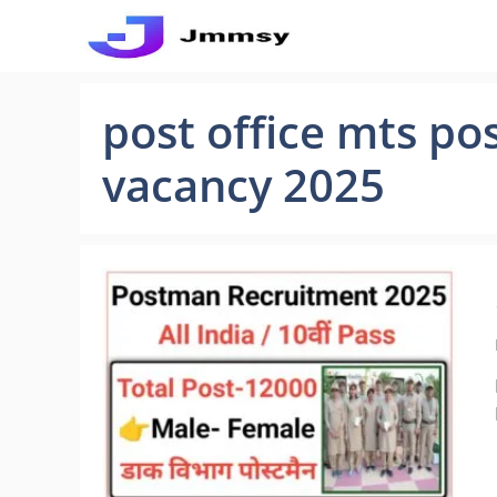
Skip
to
content
post office mts p
vacancy 2025