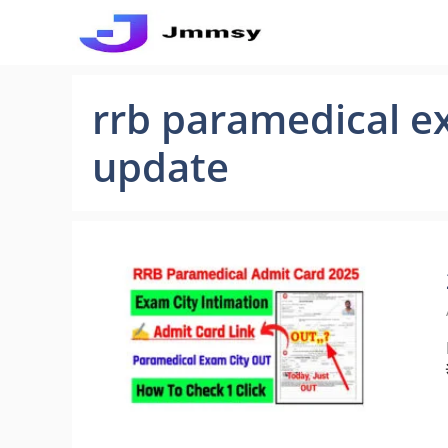
Skip
to
content
rrb paramedical 
update