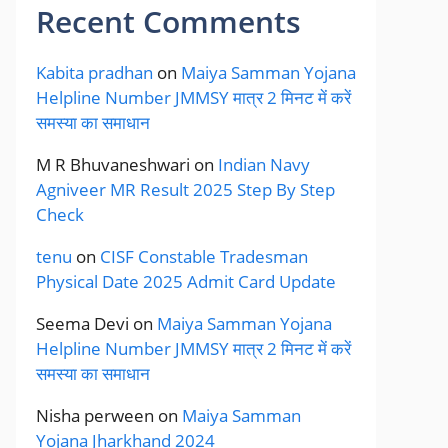
Recent Comments
Kabita pradhan
on
Maiya Samman Yojana
Helpline Number JMMSY मात्र 2 मिनट में करें
समस्या का समाधान
M R Bhuvaneshwari
on
Indian Navy
Agniveer MR Result 2025 Step By Step
Check
tenu
on
CISF Constable Tradesman
Physical Date 2025 Admit Card Update
Seema Devi
on
Maiya Samman Yojana
Helpline Number JMMSY मात्र 2 मिनट में करें
समस्या का समाधान
Nisha perween
on
Maiya Samman
Yojana Jharkhand 2024