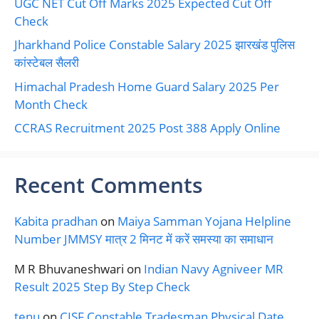
UGC NET Cut Off Marks 2025 Expected Cut Off
Check
Jharkhand Police Constable Salary 2025 झारखंड पुलिस
कांस्टेबल सैलरी
Himachal Pradesh Home Guard Salary 2025 Per
Month Check
CCRAS Recruitment 2025 Post 388 Apply Online
Recent Comments
Kabita pradhan
on
Maiya Samman Yojana Helpline
Number JMMSY मात्र 2 मिनट में करें समस्या का समाधान
M R Bhuvaneshwari
on
Indian Navy Agniveer MR
Result 2025 Step By Step Check
tenu
on
CISF Constable Tradesman Physical Date