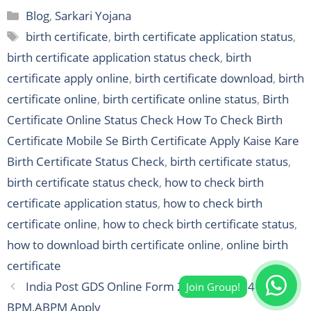
Categories
Blog
,
Sarkari Yojana
Tags
birth certificate
,
birth certificate application status
,
birth certificate application status check
,
birth
certificate apply online
,
birth certificate download
,
birth
certificate online
,
birth certificate online status
,
Birth
Certificate Online Status Check How To Check Birth
Certificate Mobile Se Birth Certificate Apply Kaise Kare
Birth Certificate Status Check
,
birth certificate status
,
birth certificate status check
,
how to check birth
certificate application status
,
how to check birth
certificate online
,
how to check birth certificate status
,
how to download birth certificate online
,
online birth
certificate
India Post GDS Online Form 2025 Post 21413
BPM,ABPM Apply