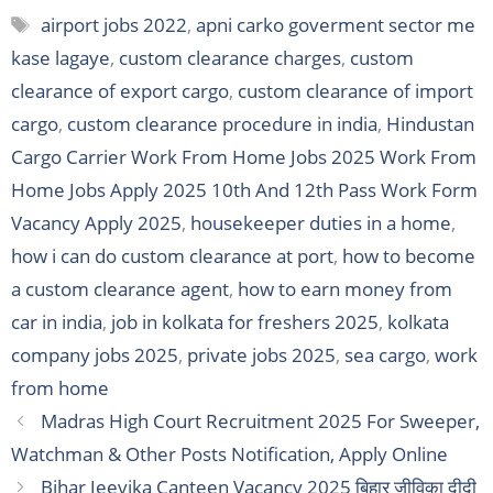
Tags
airport jobs 2022
,
apni carko goverment sector me
kase lagaye
,
custom clearance charges
,
custom
clearance of export cargo
,
custom clearance of import
cargo
,
custom clearance procedure in india
,
Hindustan
Cargo Carrier Work From Home Jobs 2025 Work From
Home Jobs Apply 2025 10th And 12th Pass Work Form
Vacancy Apply 2025
,
housekeeper duties in a home
,
how i can do custom clearance at port
,
how to become
a custom clearance agent
,
how to earn money from
car in india
,
job in kolkata for freshers 2025
,
kolkata
company jobs 2025
,
private jobs 2025
,
sea cargo
,
work
from home
Madras High Court Recruitment 2025 For Sweeper,
Watchman & Other Posts Notification, Apply Online
Bihar Jeevika Canteen Vacancy 2025 बिहार जीविका दीदी