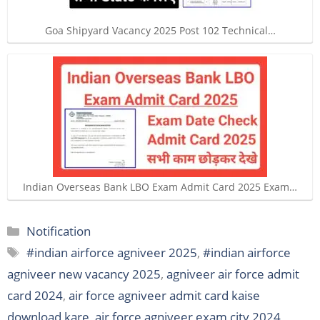
Goa Shipyard Vacancy 2025 Post 102 Technical…
Indian Overseas Bank LBO Exam Admit Card 2025 Exam…
Categories
Notification
Tags
#indian airforce agniveer 2025
,
#indian airforce
agniveer new vacancy 2025
,
agniveer air force admit
card 2024
,
air force agniveer admit card kaise
download kare
,
air force agniveer exam city 2024
,