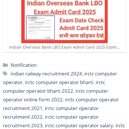
Indian Overseas Bank LBO Exam Admit Card 2025 Exam…
Categories
Notification
Tags
indian railway recruitment 2024
,
irctc computer
operator
,
irctc computer operator bharti
,
irctc
computer operator bharti 2022
,
irctc computer
operator online form 2022
,
irctc computer operator
recruitment 2021
,
irctc computer operator
recruitment 2022
,
irctc computer operator
recruitment 2023
,
irctc computer operator salary
,
irctc