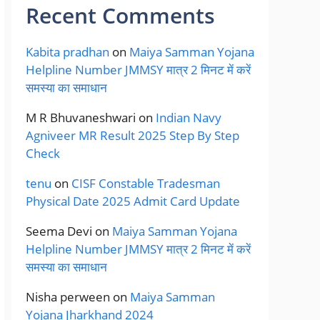
Recent Comments
Kabita pradhan
on
Maiya Samman Yojana
Helpline Number JMMSY मात्र 2 मिनट में करें
समस्या का समाधान
M R Bhuvaneshwari
on
Indian Navy
Agniveer MR Result 2025 Step By Step
Check
tenu
on
CISF Constable Tradesman
Physical Date 2025 Admit Card Update
Seema Devi
on
Maiya Samman Yojana
Helpline Number JMMSY मात्र 2 मिनट में करें
समस्या का समाधान
Nisha perween
on
Maiya Samman
Yojana Jharkhand 2024