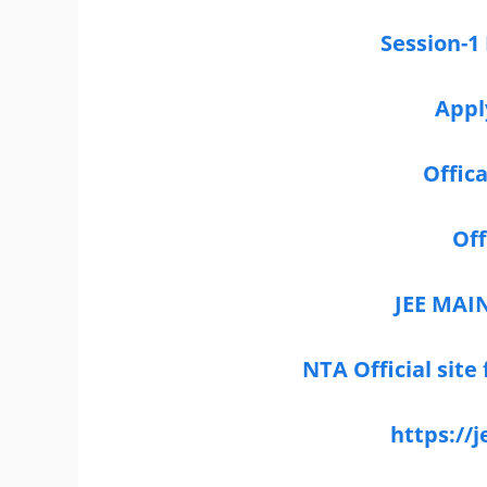
Session-1
Appl
Offica
Off
JEE MAIN
NTA Official site
https://j