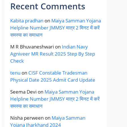
Recent Comments
Kabita pradhan
on
Maiya Samman Yojana
Helpline Number JMMSY मात्र 2 मिनट में करें
समस्या का समाधान
M R Bhuvaneshwari
on
Indian Navy
Agniveer MR Result 2025 Step By Step
Check
tenu
on
CISF Constable Tradesman
Physical Date 2025 Admit Card Update
Seema Devi
on
Maiya Samman Yojana
Helpline Number JMMSY मात्र 2 मिनट में करें
समस्या का समाधान
Nisha perween
on
Maiya Samman
Yojana Jharkhand 2024