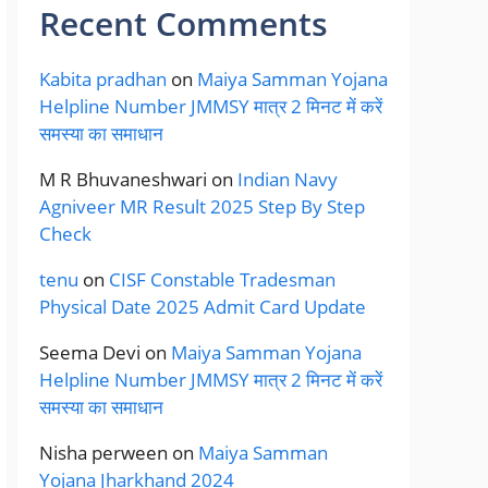
Recent Comments
Kabita pradhan
on
Maiya Samman Yojana
Helpline Number JMMSY मात्र 2 मिनट में करें
समस्या का समाधान
M R Bhuvaneshwari
on
Indian Navy
Agniveer MR Result 2025 Step By Step
Check
tenu
on
CISF Constable Tradesman
Physical Date 2025 Admit Card Update
Seema Devi
on
Maiya Samman Yojana
Helpline Number JMMSY मात्र 2 मिनट में करें
समस्या का समाधान
Nisha perween
on
Maiya Samman
Yojana Jharkhand 2024