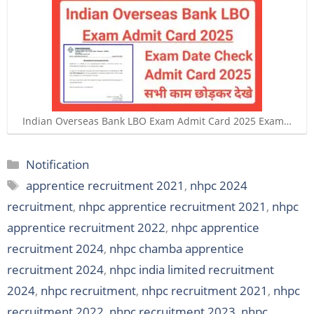
Indian Overseas Bank LBO Exam Admit Card 2025 Exam…
Categories
Notification
Tags
apprentice recruitment 2021
,
nhpc 2024
recruitment
,
nhpc apprentice recruitment 2021
,
nhpc
apprentice recruitment 2022
,
nhpc apprentice
recruitment 2024
,
nhpc chamba apprentice
recruitment 2024
,
nhpc india limited recruitment
2024
,
nhpc recruitment
,
nhpc recruitment 2021
,
nhpc
recruitment 2022
,
nhpc recruitment 2023
,
nhpc