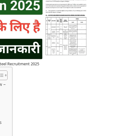
eel Recruitment 2025
w –
s