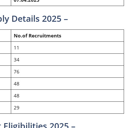
y Details 2025 –
No.of Recruitments
11
34
76
48
48
29
ligibilities 2025 –