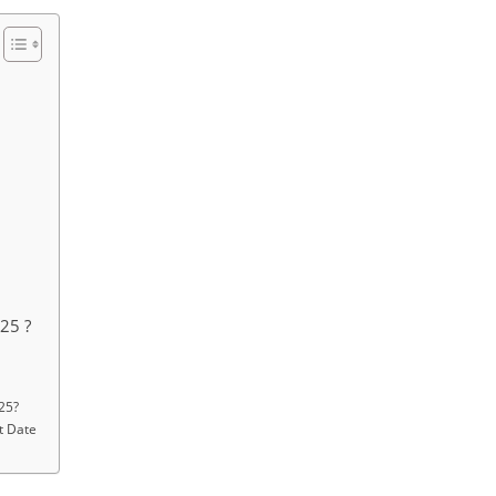
25 ?
25?
t Date