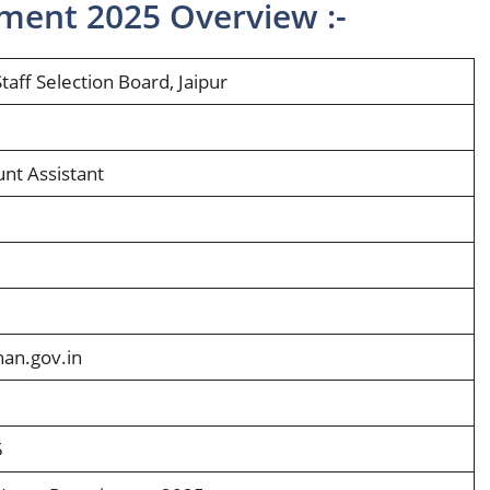
ment 2025 Overview :-
taff Selection Board, Jaipur
nt Assistant
han.gov.in
5