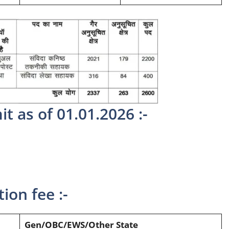
t as of 01.01.2026 :-
ion fee :-
Gen/OBC/EWS/Other State