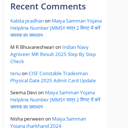
Recent Comments
Kabita pradhan
on
Maiya Samman Yojana
Helpline Number JMMSY मात्र 2 मिनट में करें
समस्या का समाधान
M R Bhuvaneshwari
on
Indian Navy
Agniveer MR Result 2025 Step By Step
Check
tenu
on
CISF Constable Tradesman
Physical Date 2025 Admit Card Update
Seema Devi
on
Maiya Samman Yojana
Helpline Number JMMSY मात्र 2 मिनट में करें
समस्या का समाधान
Nisha perween
on
Maiya Samman
Yojana Jharkhand 2024