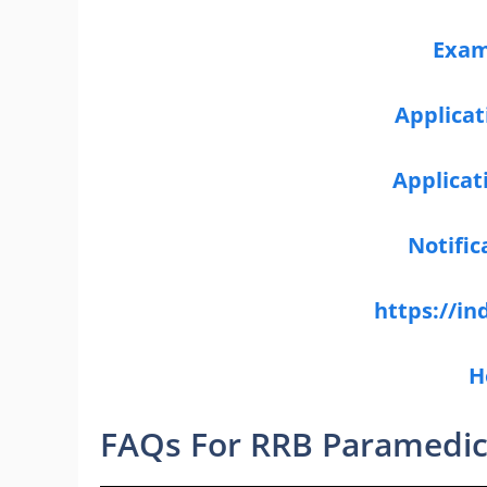
Exam
Applicat
Applicat
Notifi
https://in
H
FAQs For RRB Paramedic