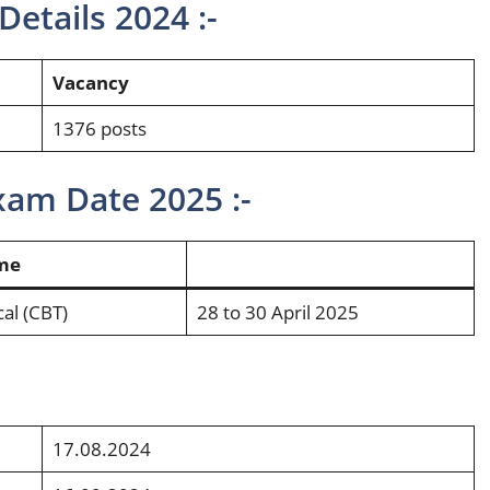
etails 2024 :-
Vacancy
1376 posts
xam Date 2025 :-
me
al (CBT)
28 to 30 April 2025
17.08.2024