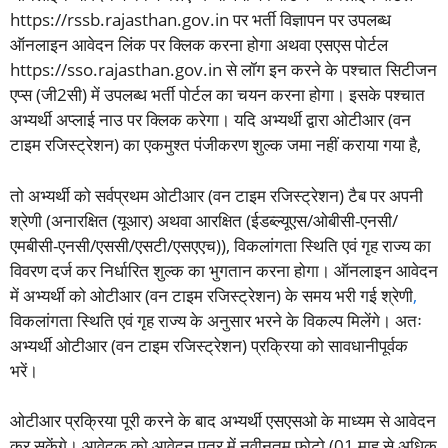
https://rssb.rajasthan.gov.in पर भर्ती विज्ञापन पर उपलब्ध
ऑनलाइन आवेदन लिंक पर क्लिक करना होगा अथवा एसएस पोर्टल
https://sso.rajasthan.gov.in से लॉग इन करने के पश्चात सिटीजन
एप्स (जी2सी) में उपलब्ध भर्ती पोर्टल का चयन करना होगा। इसके पश्चात
अभ्यर्थी अप्लाई नाउ पर क्लिक करेगा। यदि अभ्यर्थी द्वारा ओटीआर (वन
टाइम रजिस्ट्रेशन) का एकमुश्त पंजीकरण शुल्क जमा नहीं कराया गया है,
तो अभ्यर्थी को सर्वप्रथम ओटीआर (वन टाइम रजिस्ट्रेशन) टैब पर अपनी
श्रेणी (अनारक्षित (यूआर) अथवा आरक्षित (ईडब्ल्यूएस/ओबीसी-एनसी/
एमबीसी-एनसी/एससी/एसटी/एसएएच)), विकलांगता स्थिति एवं गृह राज्य का
विवरण दर्ज कर निर्धारित शुल्क का भुगतान करना होगा। ऑनलाइन आवेदन
में अभ्यर्थी को ओटीआर (वन टाइम रजिस्ट्रेशन) के समय भरी गई श्रेणी
,
विकलांगता स्थिति एवं गृह राज्य के अनुसार भरने के विकल्प मिलेंगे। अतः
अभ्यर्थी ओटीआर (वन टाइम रजिस्ट्रेशन) प्रक्रिया को सावधानीपूर्वक
भरें।
ओटीआर प्रक्रिया पूरी करने के बाद अभ्यर्थी एसएसओ के माध्यम से आवेदन
कर सकेंगे। आवेदक को आवेदन पत्र में नवीनतम फोटो (01 माह से अधिक