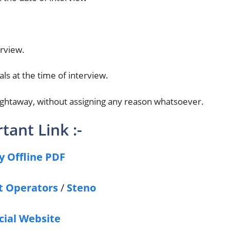
erview.
ls at the time of interview.
aightaway, without assigning any reason whatsoever.
tant Link :-
y Offline PDF
t Operators
/
Steno
cial Website