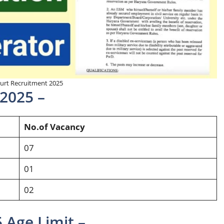
ourt Recruitment 2025
 2025 –
No.of Vacancy
07
01
02
 Age Limit –