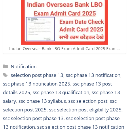
Indian Overseas Bank LBO Exam Admit Card 2025 Exam…
Categories
Notification
Tags
selection post phase 13
,
ssc phase 13 notification
,
ssc phase 13 notification 2025
,
ssc phase 13 post
details 2025
,
ssc phase 13 qualification
,
ssc phase 13
salary
,
ssc phase 13 syllabus
,
ssc selection post
,
ssc
selection post 2025
,
ssc selection post eligibility 2025
,
ssc selection post phase 13
,
ssc selection post phase
13 notification
,
ssc selection post phase 13 notification