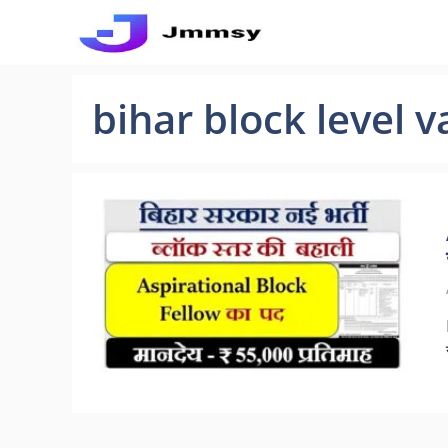
Skip
to
content
bihar block level 