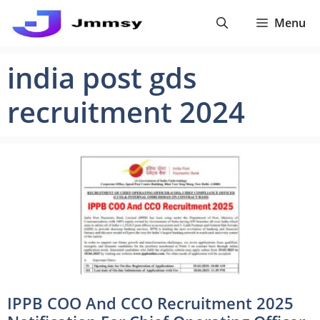
Skip
Menu
to
content
india post gds
recruitment 2024
IPPB COO And CCO Recruitment 2025