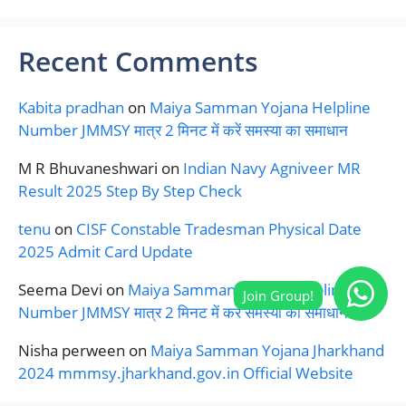
Recent Comments
Kabita pradhan
on
Maiya Samman Yojana Helpline
Number JMMSY मात्र 2 मिनट में करें समस्या का समाधान
M R Bhuvaneshwari
on
Indian Navy Agniveer MR
Result 2025 Step By Step Check
tenu
on
CISF Constable Tradesman Physical Date
2025 Admit Card Update
Seema Devi
on
Maiya Samman Yojana Helpline
Number JMMSY मात्र 2 मिनट में करें समस्या का समाधान
Nisha perween
on
Maiya Samman Yojana Jharkhand
2024 mmmsy.jharkhand.gov.in Official Website