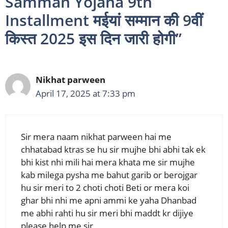
Samman Yojana 9th
Installment मईयां सम्मान की 9वीं
किस्त 2025 इस दिन जारी होगी”
Nikhat parween
April 17, 2025 at 7:33 pm
Sir mera naam nikhat parween hai me
chhatabad ktras se hu sir mujhe bhi abhi tak ek
bhi kist nhi mili hai mera khata me sir mujhe
kab milega pysha me bahut garib or berojgar
hu sir meri to 2 choti choti Beti or mera koi
ghar bhi nhi me apni ammi ke yaha Dhanbad
me abhi rahti hu sir meri bhi maddt kr dijiye
please help me sir