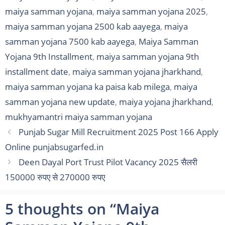
maiya samman yojana
,
maiya samman yojana 2025
,
maiya samman yojana 2500 kab aayega
,
maiya
samman yojana 7500 kab aayega
,
Maiya Samman
Yojana 9th Installment
,
maiya samman yojana 9th
installment date
,
maiya samman yojana jharkhand
,
maiya samman yojana ka paisa kab milega
,
maiya
samman yojana new update
,
maiya yojana jharkhand
,
mukhyamantri maiya samman yojana
Punjab Sugar Mill Recruitment 2025 Post 166 Apply
Online punjabsugarfed.in
Deen Dayal Port Trust Pilot Vacancy 2025 सैलरी
150000 रुपए से 270000 रुपए
5 thoughts on “Maiya