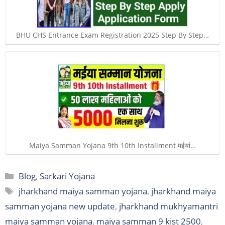
BHU CHS Entrance Exam Registration 2025 Step By Step…
Maiya Samman Yojana 9th 10th Installment मईयां…
Categories
Blog
,
Sarkari Yojana
Tags
jharkhand maiya samman yojana
,
jharkhand maiya
samman yojana new update
,
jharkhand mukhyamantri
maiya samman yojana
,
maiya samman 9 kist 2500
,