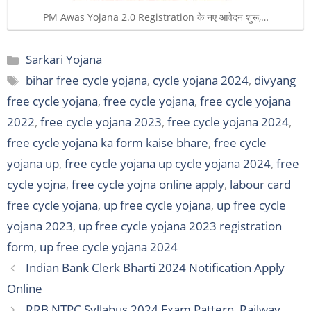
PM Awas Yojana 2.0 Registration के नए आवेदन शुरू,…
Categories
Sarkari Yojana
Tags
bihar free cycle yojana
,
cycle yojana 2024
,
divyang
free cycle yojana
,
free cycle yojana
,
free cycle yojana
2022
,
free cycle yojana 2023
,
free cycle yojana 2024
,
free cycle yojana ka form kaise bhare
,
free cycle
yojana up
,
free cycle yojana up cycle yojana 2024
,
free
cycle yojna
,
free cycle yojna online apply
,
labour card
free cycle yojana
,
up free cycle yojana
,
up free cycle
yojana 2023
,
up free cycle yojana 2023 registration
form
,
up free cycle yojana 2024
Indian Bank Clerk Bharti 2024 Notification Apply
Online
RRB NTPC Syllabus 2024 Exam Pattern, Railway