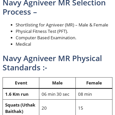
Navy Agniveer MR Selection
Process –
Shortlisting for Agniveer (MR) – Male & Female
Physical Fitness Test (PFT).
Computer Based Examination.
Medical
Navy Agniveer MR Physical
Standards :-
Event
Male
Female
1.6 Km run
06 min 30 sec
08 min
Squats (Uthak
20
15
Baithak)