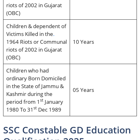
riots of 2002 in Gujarat
(OBC)
Children & dependent of
Victims Killed in the
.
1964 Riots or Communal
10 Years
riots of 2002 in Gujarat
(OBC)
Children who had
ordinary Born Domiciled
in the State of Jammu &
05 Years
Kashmir during the
st
period from 1
January
st
1980 To 31
Dec 1989
SSC Constable GD Education