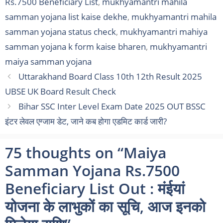
Rs.7500 Beneficiary List
,
mukhyamantri mahila
samman yojana list kaise dekhe
,
mukhyamantri mahila
samman yojana status check
,
mukhyamantri mahiya
samman yojana k form kaise bharen
,
mukhyamantri
maiya samman yojana
Uttarakhand Board Class 10th 12th Result 2025
UBSE UK Board Result Check
Bihar SSC Inter Level Exam Date 2025 OUT BSSC
इंटर लेवल एग्जाम डेट, जाने कब होगा एडमिट कार्ड जारी?
75 thoughts on “Maiya
Samman Yojana Rs.7500
Beneficiary List Out : मंईयां
योजना के लाभुकों का सूचि, आज इनको