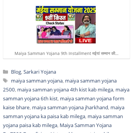
Maiya Samman Yojana 9th Installment मईयां सम्मान की…
Categories
Blog
,
Sarkari Yojana
Tags
maiya samman yojana
,
maiya samman yojana
2500
,
maiya samman yojana 4th kist kab milega
,
maiya
samman yojana 6th kist
,
maiya samman yojana form
kaise bhare
,
maiya samman yojana jharkhand
,
maiya
samman yojana ka paisa kab milega
,
maiya samman
yojana paisa kab milega
,
Maiya Samman Yojana