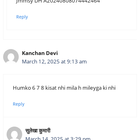
Jmmsy DH A20240808074442464
Reply
Kanchan Devi
March 12, 2025 at 9:13 am
Humko 6 7 8 kisat nhi mila h mileyga ki nhi
Reply
सुलेखा कुमारी
March 14, 2025 at 3:29 pm