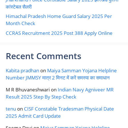
कांस्टेबल सैलरी
Himachal Pradesh Home Guard Salary 2025 Per
Month Check
CCRAS Recruitment 2025 Post 388 Apply Online
Recent Comments
Kabita pradhan
on
Maiya Samman Yojana Helpline
Number JMMSY मात्र 2 मिनट में करें समस्या का समाधान
M R Bhuvaneshwari
on
Indian Navy Agniveer MR
Result 2025 Step By Step Check
tenu
on
CISF Constable Tradesman Physical Date
2025 Admit Card Update
Seema Devi
on
Maiya Samman Yojana Helpline