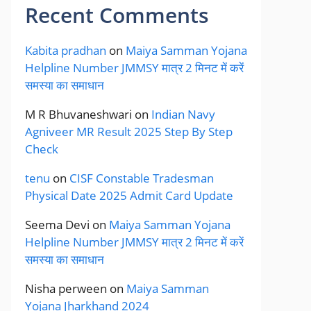
Recent Comments
Kabita pradhan
on
Maiya Samman Yojana
Helpline Number JMMSY मात्र 2 मिनट में करें
समस्या का समाधान
M R Bhuvaneshwari
on
Indian Navy
Agniveer MR Result 2025 Step By Step
Check
tenu
on
CISF Constable Tradesman
Physical Date 2025 Admit Card Update
Seema Devi
on
Maiya Samman Yojana
Helpline Number JMMSY मात्र 2 मिनट में करें
समस्या का समाधान
Nisha perween
on
Maiya Samman
Yojana Jharkhand 2024