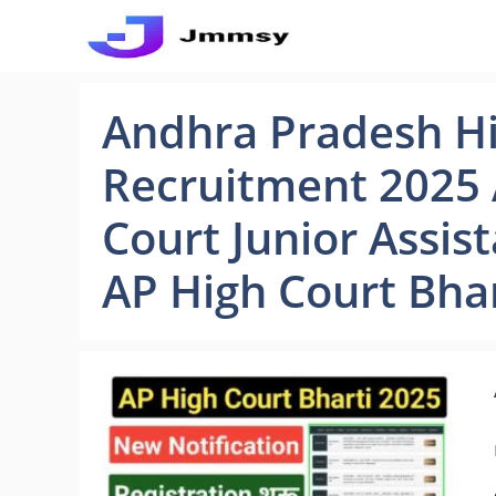
Skip
to
content
Andhra Pradesh Hi
Recruitment 2025
Court Junior Assis
AP High Court Bha