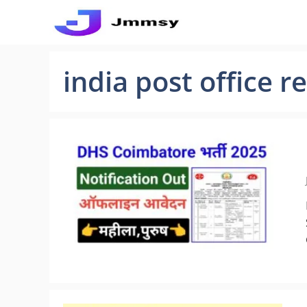
Skip
to
content
india post office 