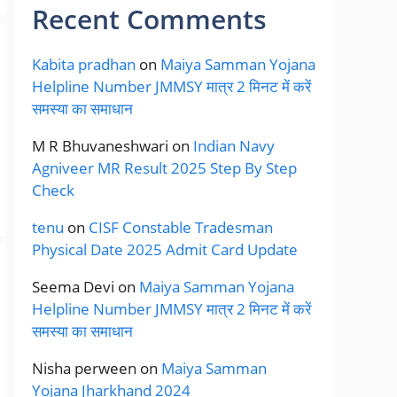
Recent Comments
Kabita pradhan
on
Maiya Samman Yojana
Helpline Number JMMSY मात्र 2 मिनट में करें
समस्या का समाधान
M R Bhuvaneshwari
on
Indian Navy
Agniveer MR Result 2025 Step By Step
Check
tenu
on
CISF Constable Tradesman
Physical Date 2025 Admit Card Update
Seema Devi
on
Maiya Samman Yojana
Helpline Number JMMSY मात्र 2 मिनट में करें
समस्या का समाधान
Nisha perween
on
Maiya Samman
Yojana Jharkhand 2024