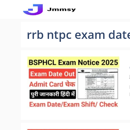
Skip
to
content
rrb ntpc exam dat