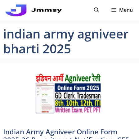
Skip
Menu
to
content
indian army agniveer
bharti 2025
Indian Army Agniveer Online Form