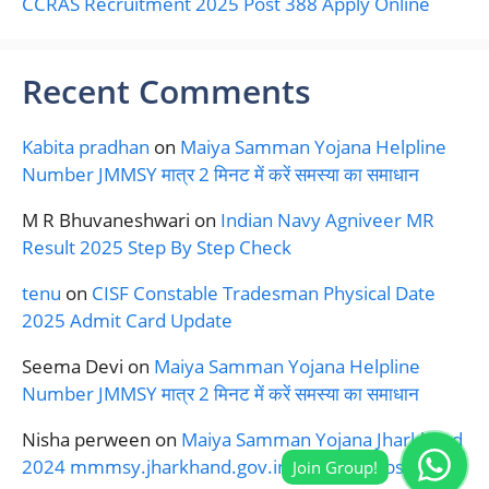
CCRAS Recruitment 2025 Post 388 Apply Online
Recent Comments
Kabita pradhan
on
Maiya Samman Yojana Helpline
Number JMMSY मात्र 2 मिनट में करें समस्या का समाधान
M R Bhuvaneshwari
on
Indian Navy Agniveer MR
Result 2025 Step By Step Check
tenu
on
CISF Constable Tradesman Physical Date
2025 Admit Card Update
Seema Devi
on
Maiya Samman Yojana Helpline
Number JMMSY मात्र 2 मिनट में करें समस्या का समाधान
Nisha perween
on
Maiya Samman Yojana Jharkhand
2024 mmmsy.jharkhand.gov.in Official Website