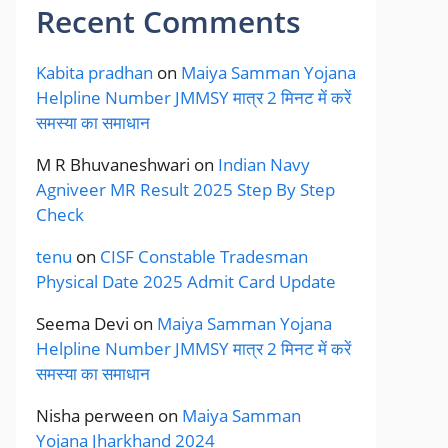
Recent Comments
Kabita pradhan
on
Maiya Samman Yojana
Helpline Number JMMSY मात्र 2 मिनट में करें
समस्या का समाधान
M R Bhuvaneshwari
on
Indian Navy
Agniveer MR Result 2025 Step By Step
Check
tenu
on
CISF Constable Tradesman
Physical Date 2025 Admit Card Update
Seema Devi
on
Maiya Samman Yojana
Helpline Number JMMSY मात्र 2 मिनट में करें
समस्या का समाधान
Nisha perween
on
Maiya Samman
Yojana Jharkhand 2024