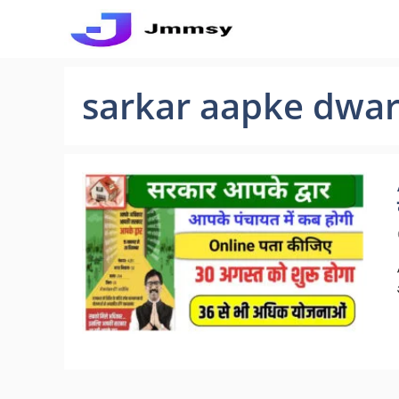
Skip
to
content
sarkar aapke dwar